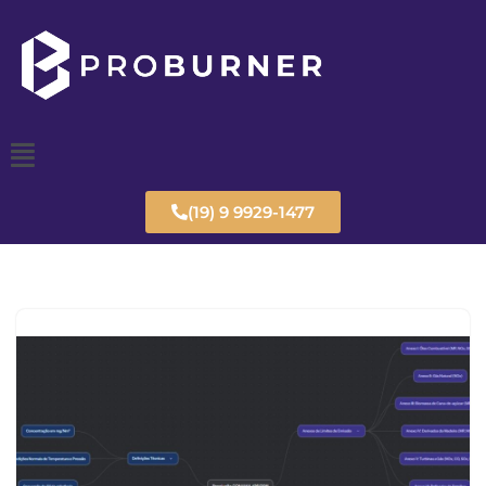
Pular
para
o
conteúdo
(19) 9 9929-1477