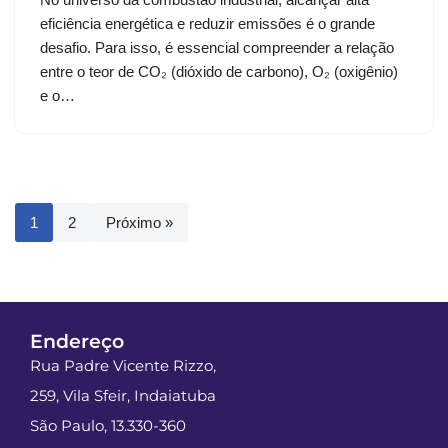
eficiência energética e reduzir emissões é o grande
desafio. Para isso, é essencial compreender a relação
entre o teor de CO₂ (dióxido de carbono), O₂ (oxigênio)
e o…
1
2
Próximo »
Endereço
Rua Padre Vicente Rizzo,
259, Vila Sfeir, Indaiatuba
São Paulo, 13.330-360